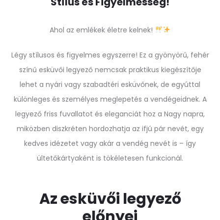
Stílus és Figyelmesség!
Ahol az emlékek életre kelnek!
Légy stílusos és figyelmes egyszerre! Ez a gyönyörű, fehér
színű esküvői legyező nemcsak praktikus kiegészítője
lehet a nyári vagy szabadtéri esküvőnek, de egyúttal
különleges és személyes meglepetés a vendégeidnek. A
legyező friss fuvallatot és eleganciát hoz a Nagy napra,
miközben diszkréten hordozhatja az ifjú pár nevét, egy
kedves idézetet vagy akár a vendég nevét is – így
ültetőkártyaként is tökéletesen funkcionál.
Az esküvői legyező
előnyei