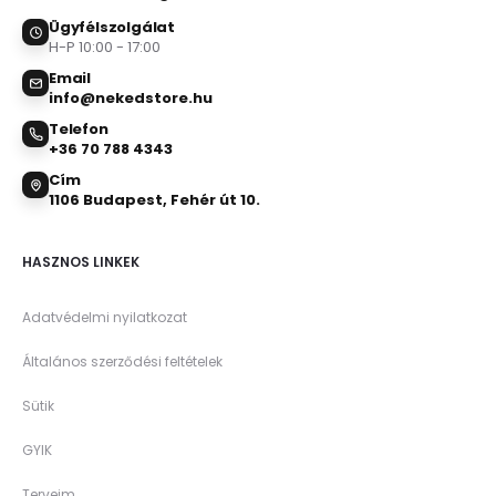
Ügyfélszolgálat
H-P 10:00 - 17:00
Email
info@nekedstore.hu
Telefon
+36 70 788 4343
Cím
1106 Budapest, Fehér út 10.
HASZNOS LINKEK
Adatvédelmi nyilatkozat
Általános szerződési feltételek
Sütik
GYIK
Terveim