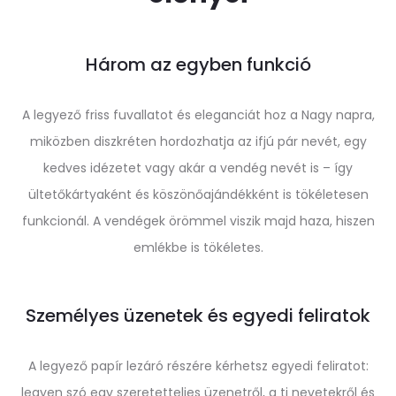
Három az egyben funkció
A legyező friss fuvallatot és eleganciát hoz a Nagy napra,
miközben diszkréten hordozhatja az ifjú pár nevét, egy
kedves idézetet vagy akár a vendég nevét is – így
ültetőkártyaként és köszönőajándékként is tökéletesen
funkcionál. A vendégek örömmel viszik majd haza, hiszen
emlékbe is tökéletes.
Személyes üzenetek és egyedi feliratok
A legyező papír lezáró részére kérhetsz egyedi feliratot:
legyen szó egy szeretetteljes üzenetről, a ti nevetekről és