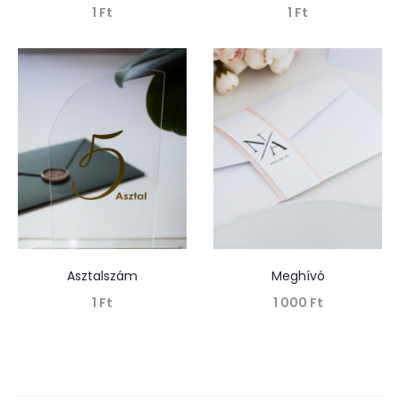
1
Ft
1
Ft
Tovább olvasom
Tovább olvasom
Asztalszám
Meghívó
1
Ft
1 000
Ft
Tovább olvasom
Tovább olvasom