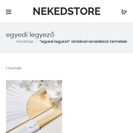
NEKEDSTORE
egyedi legyező
Kezdőlap
“egyedi legyező” címkével rendelkező termékek
Összesen
1 termék
1
találat