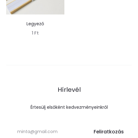
Legyező
1
Ft
Tovább olvasom
Hírlevél
Értesülj elsőként kedvezményeinkről