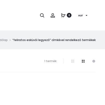
Keresés
Fiók
0
HUF
dőlap
“feliratos esküvői legyező” címkével rendelkező termékek
Összesen
1 termék
1
találat