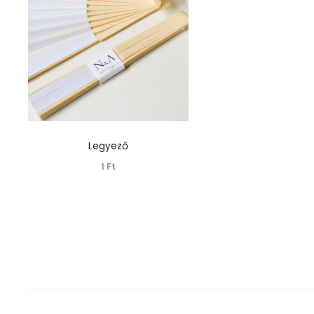
Legyező
1
Ft
Tovább olvasom