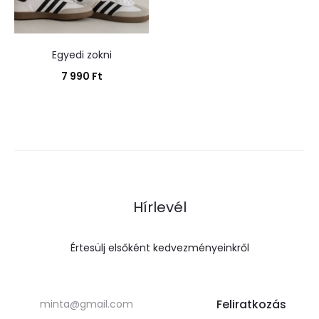
Egyedi zokni
7 990
Ft
Kosárba teszem
Hírlevél
Értesülj elsőként kedvezményeinkről