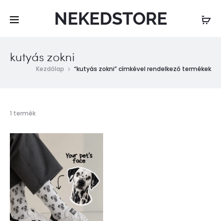
NEKEDSTORE
kutyás zokni
Kezdőlap
“kutyás zokni” címkével rendelkező termékek
Összesen
1 termék
1
találat